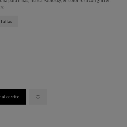
lona para niñas, marca Pablosky, en color rosa con glitter .
470
 Tallas
 al carrito