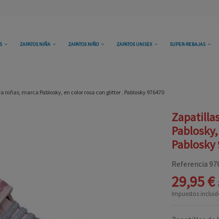
OS
ZAPATOS NIÑA
ZAPATOS NIÑO
ZAPATOS UNISEX
SUPER-REBAJAS
a niñas, marca Pablosky, en color rosa con glitter . Pablosky 976470
Zapatilla
Pablosky, 
Pablosky
Referencia
97
29,95 €
Impuestos incluid