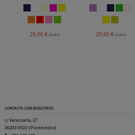
MARINO
BLANCO
BEIGE
FUCSIA
AMARILLO
NUDE
BLANCO
MARINO
VERDE
BEIGE
NARANJA
ROJO
ROSA
PISTACHO
AMARILLO
MOSTAZA
20,00 €
29,95 €
29,90 €
32,90 €
CONTACTA CON NOSOTROS
c/ Venezuela, 27
36203 VIGO (Pontevedra)