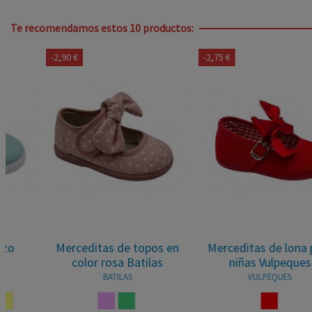
Te recomendamos estos 10 productos:
-2,90 €
-2,75 €
Merceditas de topos en
Merceditas de lona para
color rosa Batilas
niñas Vulpeques
BATILAS
VULPEQUES
N
ROSA PALO
VERDE AGUA
ROJO