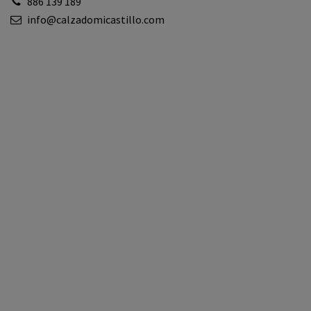
886 139 189
info@calzadomicastillo.com