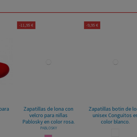
-11,95 €
-9,95 €
Zapatillas de lona con
Zapatillas botin de lona
velcro para niñas
unisex Conguitos en
Pablosky en color rosa.
color blanco.
PABLOSKY
BLANCO