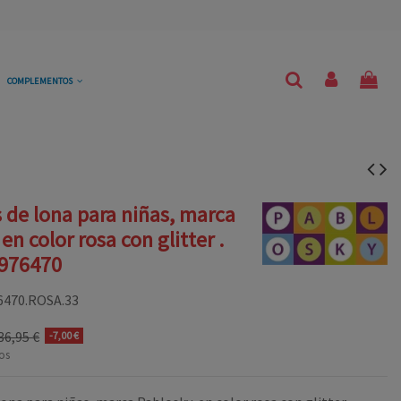
COMPLEMENTOS
s de lona para niñas, marca
en color rosa con glitter .
 976470
6470.ROSA.33
36,95 €
-7,00 €
os