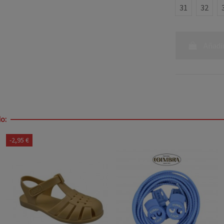
31
32
Añadir
o:
-2,95 €