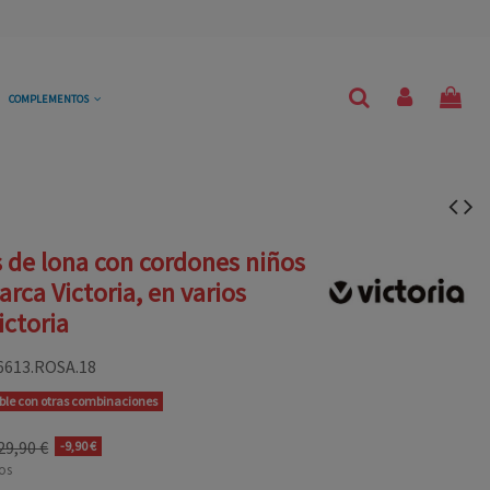
COMPLEMENTOS
s de lona con cordones niños
arca Victoria, en varios
ictoria
6613.ROSA.18
ible con otras combinaciones
29,90 €
-9,90 €
os