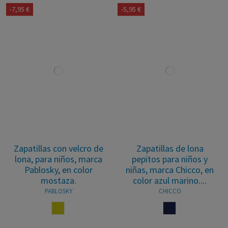
-7,95 €
-5,95 €
Zapatillas con velcro de
Zapatillas de lona
lona, para niños, marca
pepitos para niños y
Pablosky, en color
niñas, marca Chicco, en
mostaza.
color azul marino....
PABLOSKY
CHICCO
MOSTAZA
MARINO