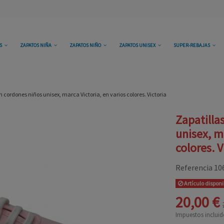
OS
ZAPATOS NIÑA
ZAPATOS NIÑO
ZAPATOS UNISEX
SUPER-REBAJAS
n cordones niños unisex, marca Victoria, en varios colores. Victoria
Zapatilla
unisex, m
colores. V
Referencia
10
Artículo dispon
20,00 €
Impuestos incluid