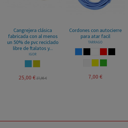
Cangrejera clásica
Cordones con autocierre
fabricada con al menos
para atar facil
un 50% de pvc reciclado
TARRAGO
libre de ftalatos y...
AZUL
NEGRO
BLANCO
ROJO
NEGRO 
IGOR
BLANCO REFLECTA
AMARILLO
VERDE
OCEANO
MOSTAZA
7,00 €
25,00 €
27,95 €