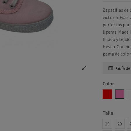
Zapatillas de 
victoria. Esas
perfectas par
ligeras. Made 
hilado y tejid
Hevea. Con nue
gama de colore
Guía de
Color
ROJO
ROSA
Talla
19
20