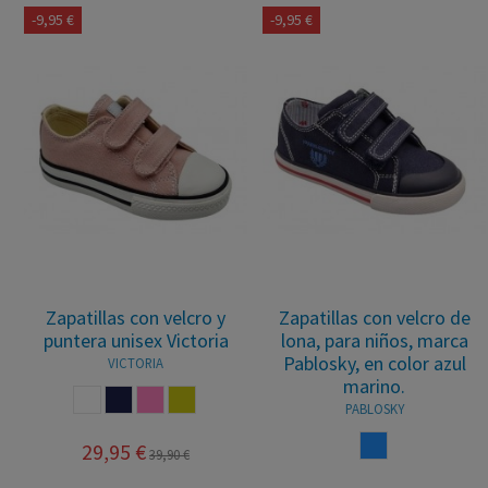
-9,95 €
-9,95 €
Zapatillas con velcro y
Zapatillas con velcro de
puntera unisex Victoria
lona, para niños, marca
Pablosky, en color azul
VICTORIA
marino.
BLANCO
MARINO
ROSA
MOSTAZA
PABLOSKY
AZUL
29,95 €
39,90 €