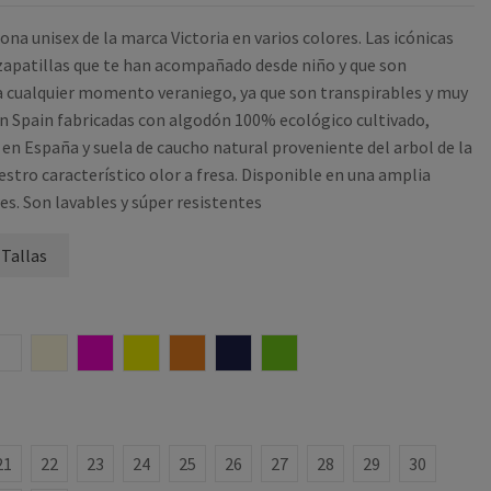
lona unisex de la marca Victoria en varios colores. Las icónicas
 zapatillas que te han acompañado desde niño y que son
a cualquier momento veraniego, ya que son transpirables y muy
in Spain fabricadas con algodón 100% ecológico cultivado,
o en España y suela de caucho natural proveniente del arbol de la
stro característico olor a fresa. Disponible en una amplia
s. Son lavables y súper resistentes
 Tallas
BLANCO
BEIGE
FUCSIA
AMARILLO
NARANJA
MARINO
PISTACHO
21
22
23
24
25
26
27
28
29
30