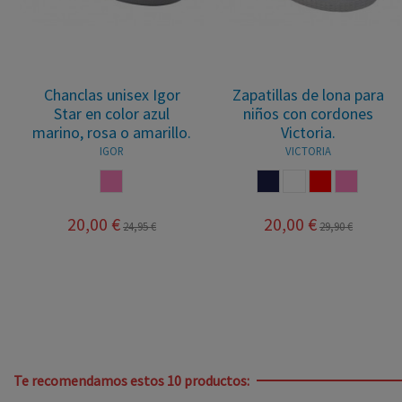
Chanclas unisex Igor
Zapatillas de lona para
Star en color azul
niños con cordones
marino, rosa o amarillo.
Victoria.
IGOR
VICTORIA
ROSA
MARINO
BLANCO
ROJO
ROSA
20,00 €
20,00 €
24,95 €
29,90 €
Te recomendamos estos 10 productos: