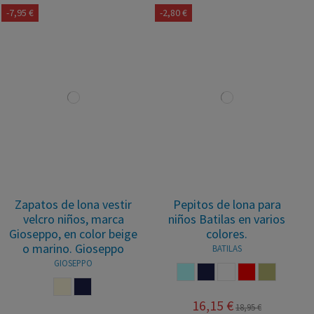
-7,95 €
-2,80 €
Zapatos de lona vestir
Pepitos de lona para
velcro niños, marca
niños Batilas en varios
Gioseppo, en color beige
colores.
o marino. Gioseppo
BATILAS
GIOSEPPO
AZUL CELESTE
MARINO
BLANCO
ROJO
PIEDRA
BEIGE
MARINO
16,15 €
18,95 €