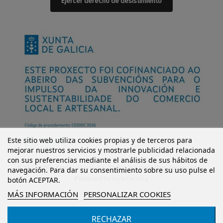
Ejercer derecho de desistimiento
Este sitio web utiliza cookies propias y de terceros para
mejorar nuestros servicios y mostrarle publicidad relacionada
con sus preferencias mediante el análisis de sus hábitos de
© Mi Castillo Kinder Shoes S.L. Todos los derechos reservados.
navegación. Para dar su consentimiento sobre su uso pulse el
Powered by
bytefactory
botón ACEPTAR.
MÁS INFORMACIÓN
PERSONALIZAR COOKIES
RECHAZAR