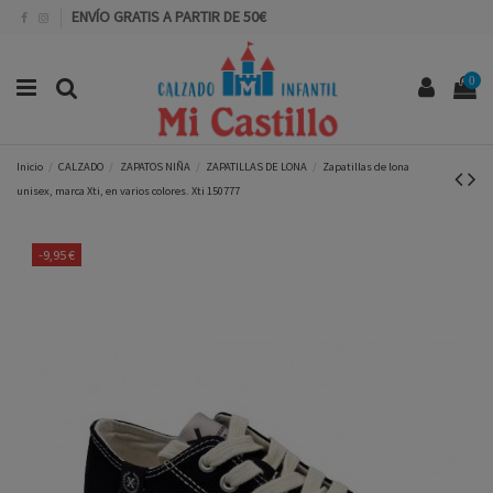
ENVÍO GRATIS A PARTIR DE 50€
0
Inicio
CALZADO
ZAPATOS NIÑA
ZAPATILLAS DE LONA
Zapatillas de lona
unisex, marca Xti, en varios colores. Xti 150777
-9,95 €