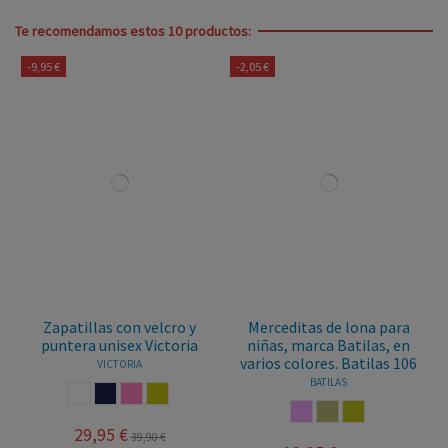
Te recomendamos estos 10 productos:
-9,95 €
-2,05 €
Zapatillas con velcro y
Merceditas de lona para
puntera unisex Victoria
niñas, marca Batilas, en
varios colores. Batilas 106
VICTORIA
BATILAS
BLANCO
MARINO
ROSA
MOSTAZA
ROSA PALO
PIEDRA
ORO
29,95 €
39,90 €