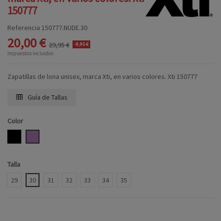
150777
Referencia
150777.NUDE.30
20,00 €
29,95 €
-9,95 €
Impuestos incluidos
Zapatillas de lona unisex, marca Xti, en varios colores. Xti 150777
Guía de Tallas
Color
NEGRO
NUDE
Talla
29
30
31
32
33
34
35