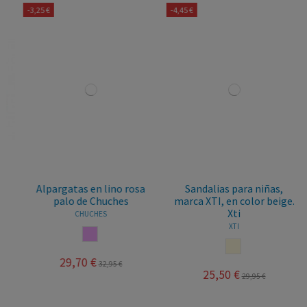
-3,25 €
-4,45 €
Alpargatas en lino rosa
Sandalias para niñas,
palo de Chuches
marca XTI, en color beige.
Xti
CHUCHES
XTI
ROSA PALO
BEIGE
29,70 €
32,95 €
25,50 €
29,95 €