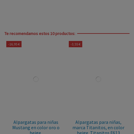
Te recomendamos estos 10 productos:
-16,95 €
-3,55 €
Alpargatas para niñas
Alpargatas para niñas,
Mustang en color oro o
marca Titanitos, en color
beige.
beige. Titanitos F613