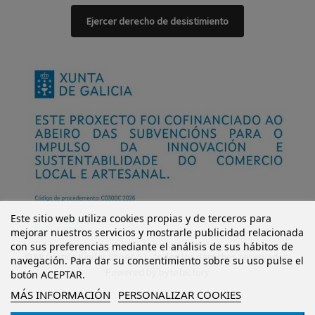
Ejercer derecho de desistimiento
Este sitio web utiliza cookies propias y de terceros para
mejorar nuestros servicios y mostrarle publicidad relacionada
con sus preferencias mediante el análisis de sus hábitos de
© Mi Castillo Kinder Shoes S.L. Todos los derechos reservados.
navegación. Para dar su consentimiento sobre su uso pulse el
Powered by
bytefactory
botón ACEPTAR.
MÁS INFORMACIÓN
PERSONALIZAR COOKIES