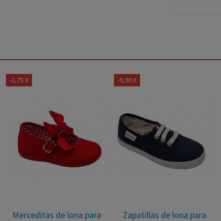
-5,25 €
-15,95 €
-
Merceditas de lino beige
Zapatillas de lona con