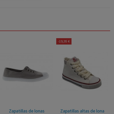
9,95 €
-19,95 €
-2,
Zapatillas botin de lona
Zapatillas altas de lona
M