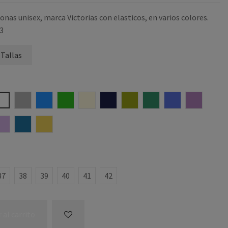
lonas unisex, marca Victorias con elasticos, en varios colores.
23
 Tallas
RO
BLANCO
GRIS
AZUL
VERDE
BEIGE
MARINO
ALOE
JADE
LILA
NUDE
O
PETALO
AÑIL
TRIGO
37
38
39
40
41
42
 al carrito