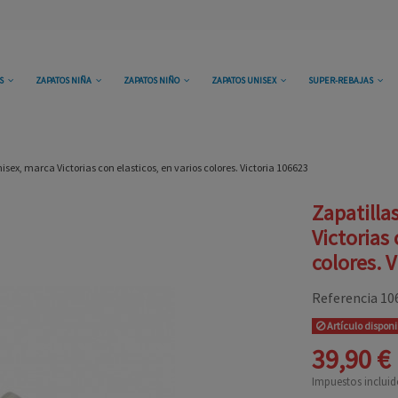
OS
ZAPATOS NIÑA
ZAPATOS NIÑO
ZAPATOS UNISEX
SUPER-REBAJAS
isex, marca Victorias con elasticos, en varios colores. Victoria 106623
Zapatilla
Victorias 
colores. 
Referencia
10
Artículo dispon
39,90 €
Impuestos incluid