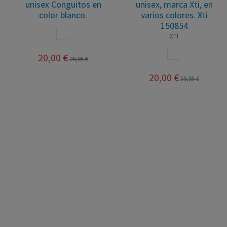
cordones niños unisex,
para niñas Pablosky
marca Victoria, en varios
PABLOSKY
colores. Victoria
PLATA
VICTORIA
MARINO
BLANCO
BEIGE
FUCSIA
AMARILLO
38,95 €
NARANJA
ROJO
ROSA
PISTACHO
20,00 €
29,90 €