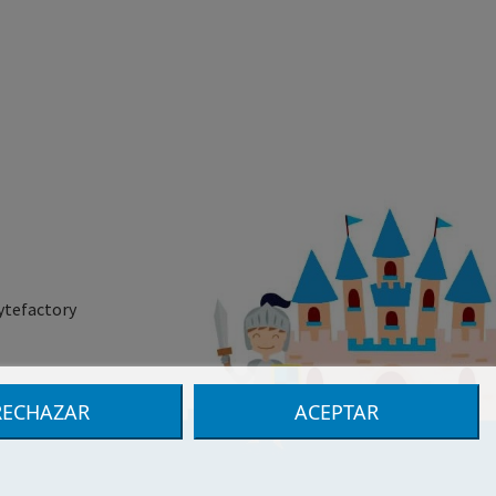
ytefactory
RECHAZAR
ACEPTAR