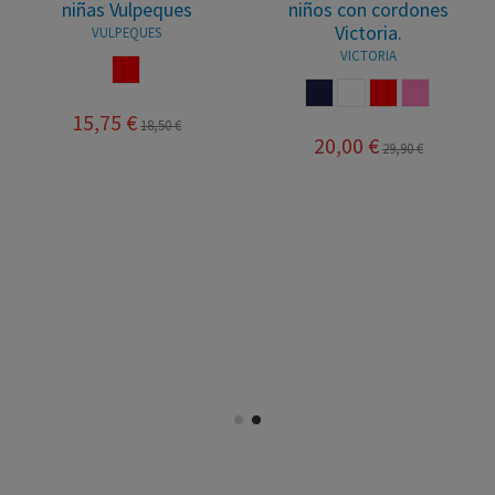
Chuches
velcro para niñas
Pablosky-
CHUCHES
PABLOSKY
BEIGE
FUCSIA
29,75 €
35,00 €
25,00 €
40,95 €