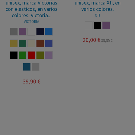
unisex Conguitos en
unisex, marca Xti, en
color blanco.
varios colores. Xti
150854
BLANCO
XTI
BLANCO
20,00 €
29,95 €
20,00 €
39,95 €