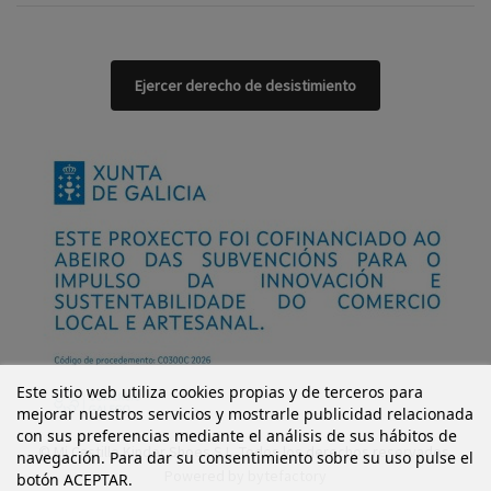
Ejercer derecho de desistimiento
Este sitio web utiliza cookies propias y de terceros para
mejorar nuestros servicios y mostrarle publicidad relacionada
con sus preferencias mediante el análisis de sus hábitos de
© Mi Castillo Kinder Shoes S.L. Todos los derechos reservados.
navegación. Para dar su consentimiento sobre su uso pulse el
Powered by
bytefactory
botón ACEPTAR.