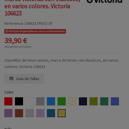
en varios colores. Victoria
106623
Referencia
106623.TRIGO.35
Artículo disponible con otras combinaciones
39,90 €
Impuestos incluidos
Zapatillas de lonas unisex, marca Victorias con elasticos, en varios
colores. Victoria 106623
Guía de Tallas
Color
ROJO
NEGRO
BLANCO
GRIS
AZUL
VERDE
BEIGE
MARINO
ALOE
JADE
LILA
NUDE
TEJA
HIELO
PETALO
AÑIL
TRIGO