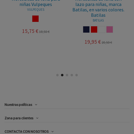
niñas Vulpeques
lazo para niñas, marca
Batilas, en varios colores.
VULPEQUES
Batilas
A
ROJO
BATILAS
MARINO
ROJO
BLANCO
ROSA
15,75 €
18,50 €
19,95 €
20,50 €
Nuestras políticas
Zona para clientes
CONTACTA CON NOSOTROS