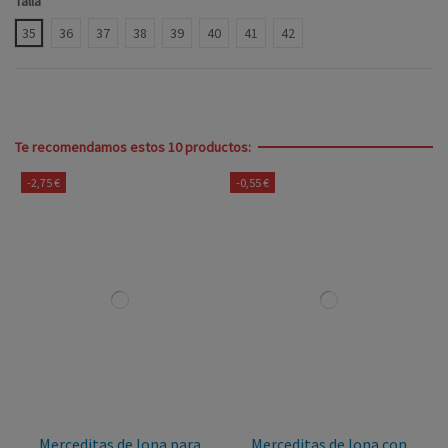
Talla
35
36
37
38
39
40
41
42
Te recomendamos estos 10 productos:
-2,75 €
-0,55 €
Merceditas de lona para
Merceditas de lona con