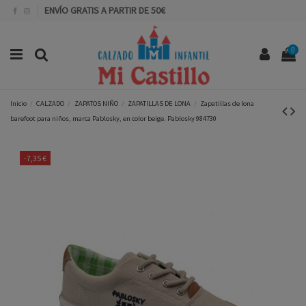
ENVÍO GRATIS A PARTIR DE 50€
0
Inicio
CALZADO
ZAPATOS NIÑO
ZAPATILLAS DE LONA
Zapatillas de lona
barefoot para niños, marca Pablosky, en color beige. Pablosky 984730
-7,35 €