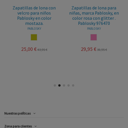
Zapatillas de lona con
Zapatillas de lona para
velcro para niños
niñas, marca Pablosky, en
Pablosky en color
color rosa con glitter .
mostaza.
Pablosky 976470
PABLOSKY
PABLOSKY
MOSTAZA
ROSA
25,00 €
29,95 €
43,95 €
36,95 €
Nuestras políticas
Zona para clientes