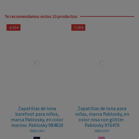
Te recomendamos estos 10 productos:
-6,55 €
-7,00 €
Zapatillas de lona
Zapatillas de lona para
barefoot para niños,
niñas, marca Pablosky, en
marca Pablosky, en color
color rosa con glitter .
marino. Pablosky 984820
Pablosky 976470
PABLOSKY
PABLOSKY