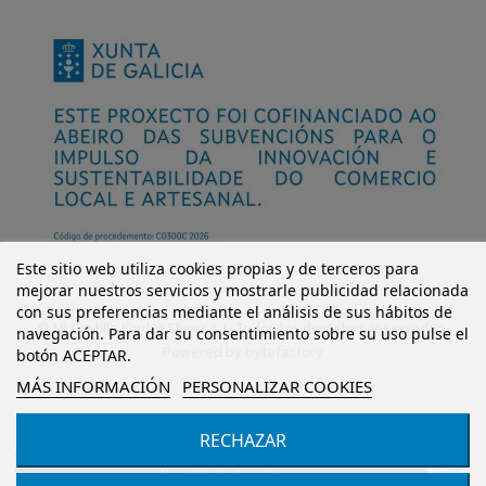
Este sitio web utiliza cookies propias y de terceros para
mejorar nuestros servicios y mostrarle publicidad relacionada
con sus preferencias mediante el análisis de sus hábitos de
© Mi Castillo Kinder Shoes S.L. Todos los derechos reservados.
navegación. Para dar su consentimiento sobre su uso pulse el
Powered by
bytefactory
botón ACEPTAR.
MÁS INFORMACIÓN
PERSONALIZAR COOKIES
RECHAZAR
Añadir al carrito