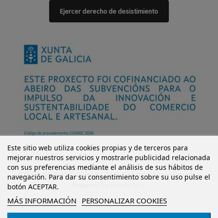
Ejercer derecho de desistimiento
Este sitio web utiliza cookies propias y de terceros para
mejorar nuestros servicios y mostrarle publicidad relacionada
con sus preferencias mediante el análisis de sus hábitos de
© Mi Castillo Kinder Shoes S.L. Todos los derechos reservados.
navegación. Para dar su consentimiento sobre su uso pulse el
Powered by
bytefactory
botón ACEPTAR.
MÁS INFORMACIÓN
PERSONALIZAR COOKIES