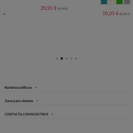
AZUL JEANS
BEIGE
VERDE
GRIS
29,95 €
37,95 €
39,05 €
45,90 €
Nuestras políticas
Zona para clientes
CONTACTA CON NOSOTROS