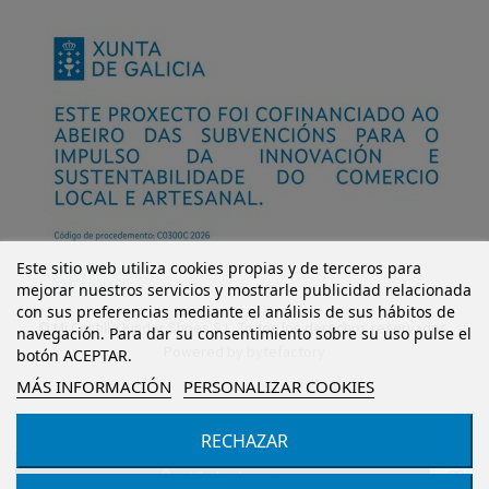
Este sitio web utiliza cookies propias y de terceros para
mejorar nuestros servicios y mostrarle publicidad relacionada
con sus preferencias mediante el análisis de sus hábitos de
© Mi Castillo Kinder Shoes S.L. Todos los derechos reservados.
navegación. Para dar su consentimiento sobre su uso pulse el
Powered by
bytefactory
botón ACEPTAR.
MÁS INFORMACIÓN
PERSONALIZAR COOKIES
RECHAZAR
Añadir al carrito