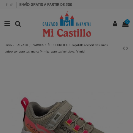
ENVÍO GRATIS A PARTIR DE 50€
0
Inicio
CALZADO
ZAPATOS NIÑO
GORETEX
Zapatillas deportivas niños
unisex con gore-tex, marca Primigi, gore-tex invisible. Primigi