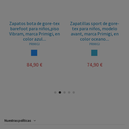
Zapatos bota de gore-tex
Zapatillas sport de gore-
barefoot para niños,piso
tex para niños, modelo
Vibram, marca Primigi, en
avant, marca Primigi, en
color azul....
color oceano....
PRIMIGI
PRIMIGI
AZUL
OCEANO
84,90 €
74,90 €
Nuestras políticas