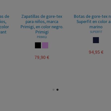
Zapatillas de gore-tex
Botas de gore-tex niños
para niños, marca
Superfit en color azul
Primigi, en color negro.
marino
Primigi
SUPERFIT
PRIMIGI
MARINO
NEGRO
ROSA PALO
94,95 €
79,90 €