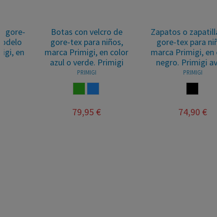
Botas con velcro de
Zapatos o zapatillas de
gore-tex para niños,
gore-tex para niños,
marca Primigi, en color
marca Primigi, en color
azul o verde. Primigi
negro. Primigi avant
PRIMIGI
PRIMIGI
VERDE
AZUL
NEGRO
79,95 €
74,90 €