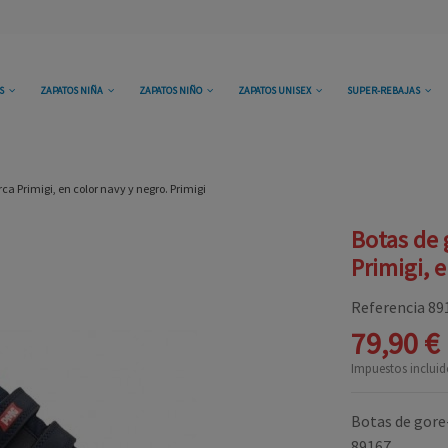
OS
ZAPATOS NIÑA
ZAPATOS NIÑO
ZAPATOS UNISEX
SUPER-REBAJAS
ca Primigi, en color navy y negro. Primigi
Botas de 
Primigi, e
Referencia
89
79,90 €
Impuestos incluid
Botas de gore-
89167