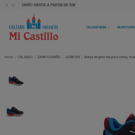
ENVÍO GRATIS A PARTIR DE 50€
CALZADO BEBE
RESPETUOS
Inicio
CALZADO
ZAPATOS NIÑO
GORETEX
Botas de gore-tex para niños, mar