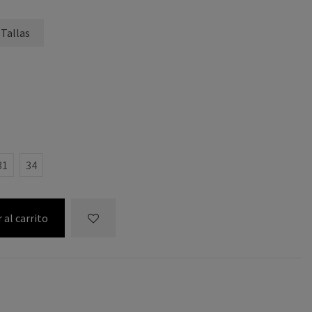
 Tallas
31
34
 al carrito