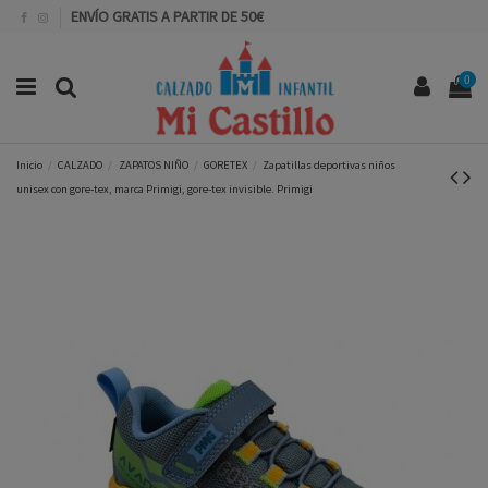
ENVÍO GRATIS A PARTIR DE 50€
0
Inicio
CALZADO
ZAPATOS NIÑO
GORETEX
Zapatillas deportivas niños
unisex con gore-tex, marca Primigi, gore-tex invisible. Primigi