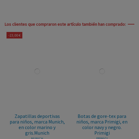
Los clientes que compraron este artículo también han comprado:
-23,00 €
Zapatillas deportivas
Botas de gore-tex para
para niños, marca Munich,
niños, marca Primigi, en
en color marino y
color navy y negro.
gris.Munich
Primigi
MUNICH
PRIMIGI