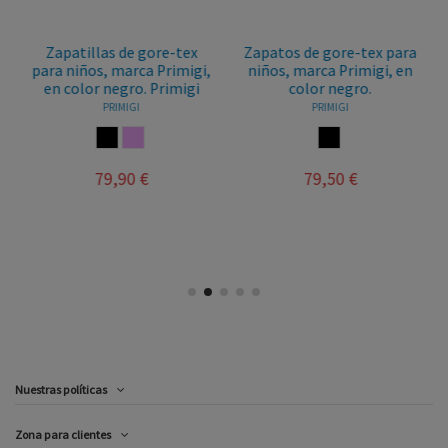
Zapatillas de gore-tex
Zapatos de gore-tex para
para niños, marca Primigi,
niños, marca Primigi, en
en color negro. Primigi
color negro.
PRIMIGI
PRIMIGI
NEGRO
ROSA PALO
NEGRO
79,90 €
79,50 €
Nuestras políticas
Zona para clientes