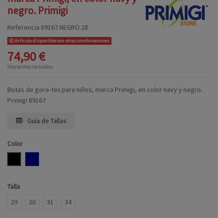
negro. Primigi
Referencia
89167.NEGRO.28
Artículo disponible con otras combinaciones
74,90 €
Impuestos incluidos
Botas de gore-tex para niños, marca Primigi, en color navy y negro.
Primigi 89167
Guía de Tallas
Color
NEGRO
NAVY
Talla
29
30
31
34