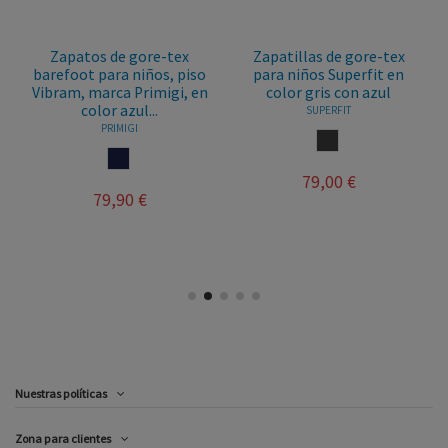
Zapatos de gore-tex
Zapatillas de gore-tex
barefoot para niños, piso
para niños Superfit en
Vibram, marca Primigi, en
color gris con azul
color azul...
SUPERFIT
PRIMIGI
ANTRACITA
MARINO
79,00 €
79,90 €
Nuestras políticas
Zona para clientes