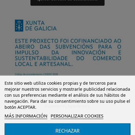
Este sitio web utiliza cookies propias y de terceros para
mejorar nuestros servicios y mostrarle publicidad relacionada
con sus preferencias mediante el análisis de sus hábitos de
© Mi Castillo Kinder Shoes S.L. Todos los derechos reservados.
navegación. Para dar su consentimiento sobre su uso pulse el
Powered by
bytefactory
botón ACEPTAR.
MÁS INFORMACIÓN
PERSONALIZAR COOKIES
RECHAZAR