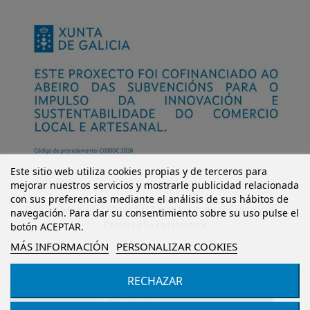
Este sitio web utiliza cookies propias y de terceros para
mejorar nuestros servicios y mostrarle publicidad relacionada
con sus preferencias mediante el análisis de sus hábitos de
© Mi Castillo Kinder Shoes S.L. Todos los derechos reservados.
navegación. Para dar su consentimiento sobre su uso pulse el
Powered by
bytefactory
botón ACEPTAR.
MÁS INFORMACIÓN
PERSONALIZAR COOKIES
RECHAZAR
Añadir al carrito