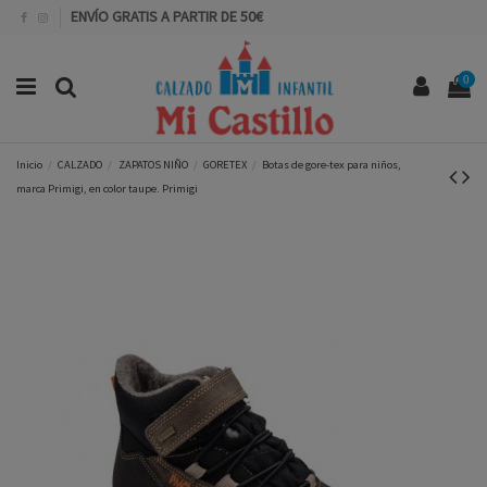
ENVÍO GRATIS A PARTIR DE 50€
0
Inicio
CALZADO
ZAPATOS NIÑO
GORETEX
Botas de gore-tex para niños,
marca Primigi, en color taupe. Primigi