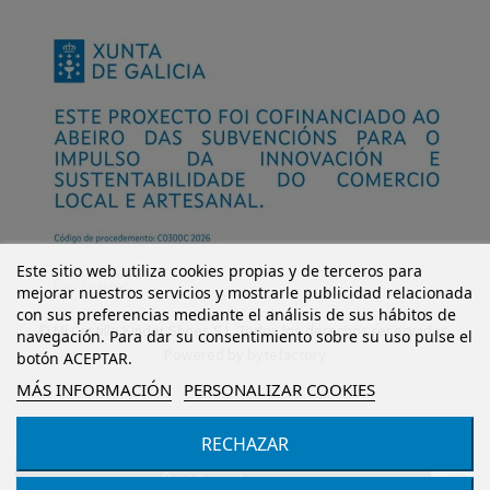
Este sitio web utiliza cookies propias y de terceros para
mejorar nuestros servicios y mostrarle publicidad relacionada
con sus preferencias mediante el análisis de sus hábitos de
© Mi Castillo Kinder Shoes S.L. Todos los derechos reservados.
navegación. Para dar su consentimiento sobre su uso pulse el
Powered by
bytefactory
botón ACEPTAR.
MÁS INFORMACIÓN
PERSONALIZAR COOKIES
RECHAZAR
Añadir al carrito