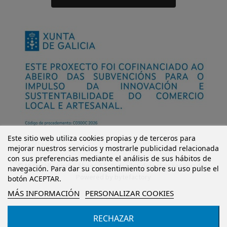
Este sitio web utiliza cookies propias y de terceros para
mejorar nuestros servicios y mostrarle publicidad relacionada
con sus preferencias mediante el análisis de sus hábitos de
© Mi Castillo Kinder Shoes S.L. Todos los derechos reservados.
navegación. Para dar su consentimiento sobre su uso pulse el
Powered by
bytefactory
botón ACEPTAR.
MÁS INFORMACIÓN
PERSONALIZAR COOKIES
RECHAZAR