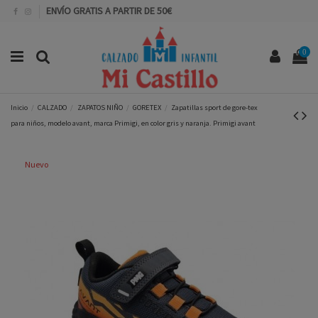
ENVÍO GRATIS A PARTIR DE 50€
0
Inicio
CALZADO
ZAPATOS NIÑO
GORETEX
Zapatillas sport de gore-tex
para niños, modelo avant, marca Primigi, en color gris y naranja. Primigi avant
Nuevo