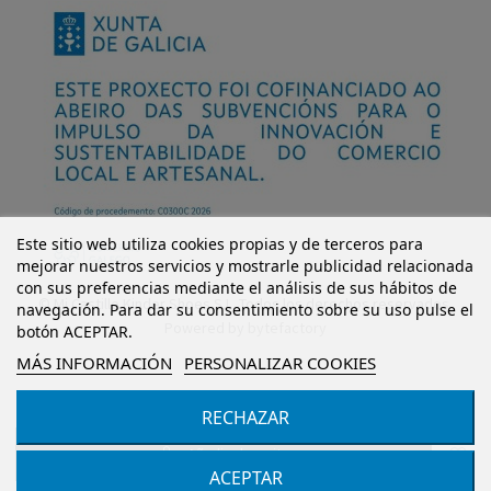
Este sitio web utiliza cookies propias y de terceros para
mejorar nuestros servicios y mostrarle publicidad relacionada
con sus preferencias mediante el análisis de sus hábitos de
© Mi Castillo Kinder Shoes S.L. Todos los derechos reservados.
navegación. Para dar su consentimiento sobre su uso pulse el
Powered by
bytefactory
botón ACEPTAR.
MÁS INFORMACIÓN
PERSONALIZAR COOKIES
RECHAZAR
Añadir al carrito
ACEPTAR