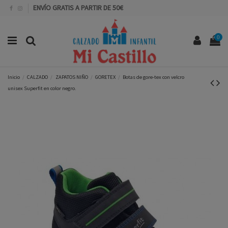
ENVÍO GRATIS A PARTIR DE 50€
0
Inicio
CALZADO
ZAPATOS NIÑO
GORETEX
Botas de gore-tex con velcro
unisex Superfit en color negro.