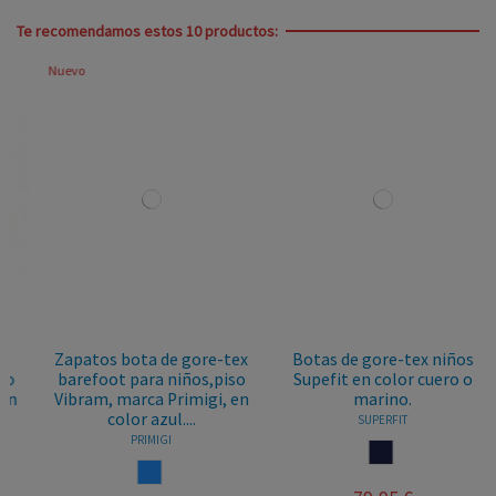
Te recomendamos estos 10 productos:
Nuevo
Zapatos bota de gore-tex
Botas de gore-tex niños
barefoot para niños,piso
Supefit en color cuero o
Vibram, marca Primigi, en
marino.
color azul....
SUPERFIT
PRIMIGI
MARINO
AZUL