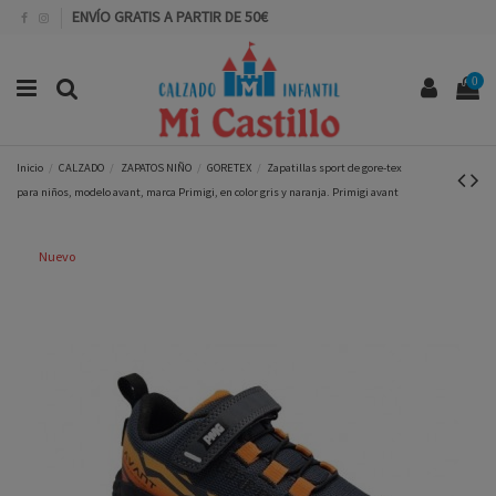
ENVÍO GRATIS A PARTIR DE 50€
0
Inicio
CALZADO
ZAPATOS NIÑO
GORETEX
Zapatillas sport de gore-tex
para niños, modelo avant, marca Primigi, en color gris y naranja. Primigi avant
Nuevo