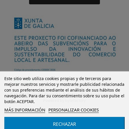
Este sitio web utiliza cookies propias y de terceros para
mejorar nuestros servicios y mostrarle publicidad relacionada
con sus preferencias mediante el análisis de sus hábitos de
© Mi Castillo Kinder Shoes S.L. Todos los derechos reservados.
navegación. Para dar su consentimiento sobre su uso pulse el
Powered by
bytefactory
botón ACEPTAR.
MÁS INFORMACIÓN
PERSONALIZAR COOKIES
RECHAZAR