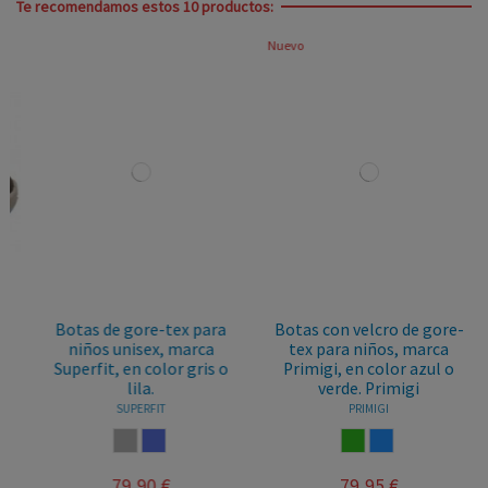
Te recomendamos estos 10 productos:
Nuevo
Botas de gore-tex para
Botas con velcro de gore-
niños unisex, marca
tex para niños, marca
Superfit, en color gris o
Primigi, en color azul o
lila.
verde. Primigi
SUPERFIT
PRIMIGI
GRIS
LILA
VERDE
AZUL
79,90 €
79,95 €