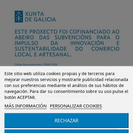
Este sitio web utiliza cookies propias y de terceros para
mejorar nuestros servicios y mostrarle publicidad relacionada
con sus preferencias mediante el análisis de sus hábitos de
© Mi Castillo Kinder Shoes S.L. Todos los derechos reservados.
navegación. Para dar su consentimiento sobre su uso pulse el
Powered by
bytefactory
botón ACEPTAR.
MÁS INFORMACIÓN
PERSONALIZAR COOKIES
RECHAZAR
Añadir al carrito