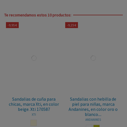
Te recomendamos estos 10 productos:
-9,95 €
-9,25 €
Sandalias de cuña para
Sandalias con hebilla de
chicas, marca Xti, en color
piel para niñas, marca
beige. Xti 170587
Andanines, en color oro o
blanco....
XTI
ANDANINES
BEIGE