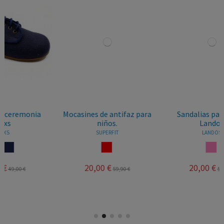
Mocasines de antifaz para
Sandalias para niñas
niños.
Landos
SUPERFIT
LANDOS
ROJO
ROSA
20,00 €
20,00 €
59,90 €
57,95 €