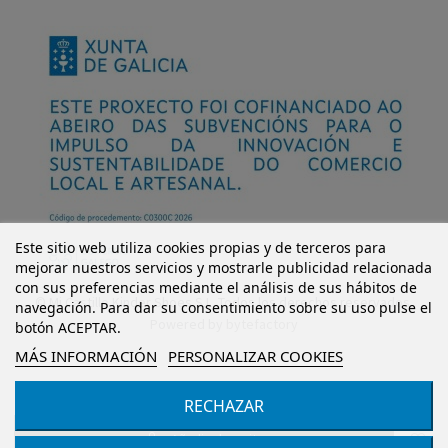
Este sitio web utiliza cookies propias y de terceros para
mejorar nuestros servicios y mostrarle publicidad relacionada
con sus preferencias mediante el análisis de sus hábitos de
© Mi Castillo Kinder Shoes S.L. Todos los derechos reservados.
navegación. Para dar su consentimiento sobre su uso pulse el
Powered by
bytefactory
botón ACEPTAR.
MÁS INFORMACIÓN
PERSONALIZAR COOKIES
RECHAZAR
Añadir al carrito