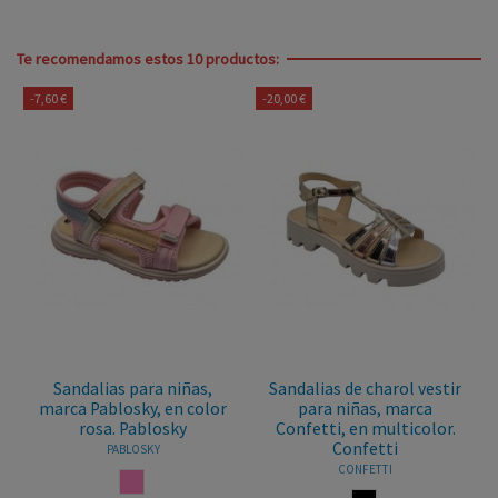
Te recomendamos estos 10 productos:
-20,00 €
-18,95 €
para niñas,
Sandalias de charol vestir
Sandalias para
sky, en color
para niñas, marca
marca Andanin
Pablosky
Confetti, en multicolor.
color beige o
Confetti
Andanine
LOSKY
CONFETTI
ANDANINES
ROSA