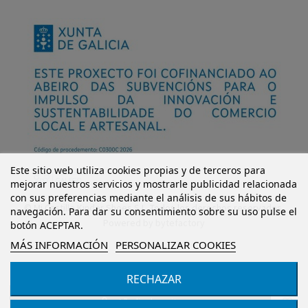
Este sitio web utiliza cookies propias y de terceros para
mejorar nuestros servicios y mostrarle publicidad relacionada
con sus preferencias mediante el análisis de sus hábitos de
© Mi Castillo Kinder Shoes S.L. Todos los derechos reservados.
navegación. Para dar su consentimiento sobre su uso pulse el
Powered by
bytefactory
botón ACEPTAR.
MÁS INFORMACIÓN
PERSONALIZAR COOKIES
RECHAZAR
Añadir al carrito