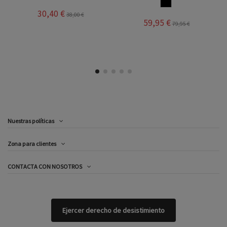
MULTICOLOR
CAV
 €
38,00 €
59,95 €
39,95 €
79,95 €
58,
Nuestras políticas
Zona para clientes
CONTACTA CON NOSOTROS
Ejercer derecho de desistimiento