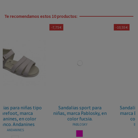
Te recomendamos estos 10 productos:
-7,75 €
-10,55 €
po
Sandalias sport para
Sandalias de piel niñas,
niñas, marca Pablosky, en
marca Biomecanics, en
color fucsia.
color blanco.
PABLOSKY
BIOMECANICS
FUCSIA
BLANCO