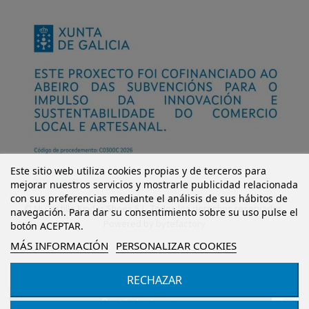
Este sitio web utiliza cookies propias y de terceros para
mejorar nuestros servicios y mostrarle publicidad relacionada
con sus preferencias mediante el análisis de sus hábitos de
© Mi Castillo Kinder Shoes S.L. Todos los derechos reservados.
navegación. Para dar su consentimiento sobre su uso pulse el
Powered by
bytefactory
botón ACEPTAR.
MÁS INFORMACIÓN
PERSONALIZAR COOKIES
RECHAZAR
Añadir al carrito