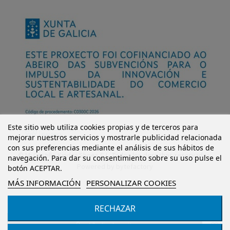
Este sitio web utiliza cookies propias y de terceros para
mejorar nuestros servicios y mostrarle publicidad relacionada
con sus preferencias mediante el análisis de sus hábitos de
© Mi Castillo Kinder Shoes S.L. Todos los derechos reservados.
navegación. Para dar su consentimiento sobre su uso pulse el
Powered by
bytefactory
botón ACEPTAR.
MÁS INFORMACIÓN
PERSONALIZAR COOKIES
RECHAZAR
Añadir al carrito