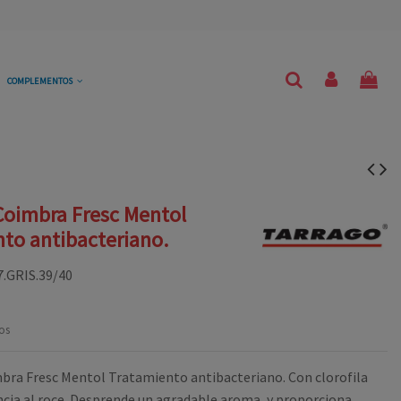
COMPLEMENTOS
 Coimbra Fresc Mentol
to antibacteriano.
7.GRIS.39/40
os
mbra Fresc Mentol Tratamiento antibacteriano. Con clorofila
ncia al roce. Desprende un agradable aroma, y proporciona