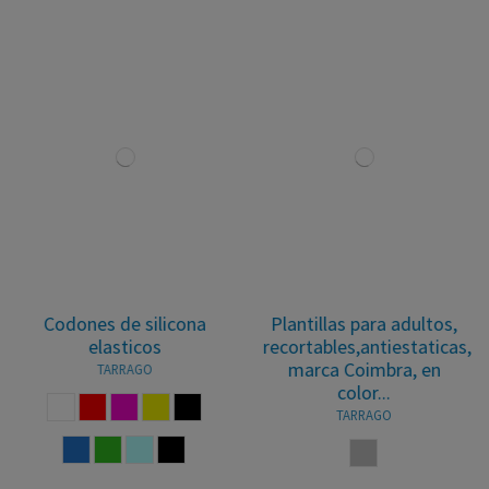
Codones de silicona
Plantillas para adultos,
elasticos
recortables,antiestaticas,
marca Coimbra, en
TARRAGO
color...
BLANCO
ROJO
FUCSIA
AMARILLO
NEGRO
TARRAGO
AZULON
VERDE
AZUL CELESTE
MULTICOLOR
NEUTRO