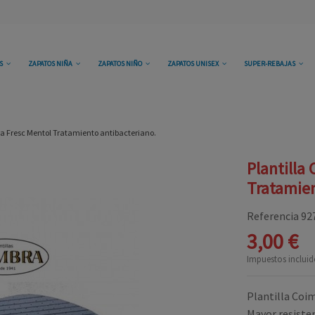
OS
ZAPATOS NIÑA
ZAPATOS NIÑO
ZAPATOS UNISEX
SUPER-REBAJAS
ra Fresc Mentol Tratamiento antibacteriano.
Plantilla
Tratamien
Referencia
92
3,00 €
Impuestos incluid
Plantilla Coi
Mayor resiste