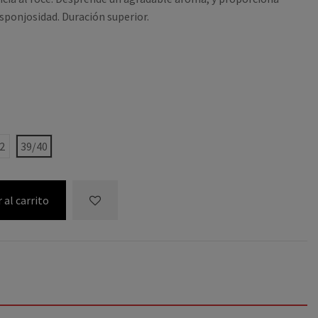
sponjosidad. Duración superior.
2
39/40
 al carrito