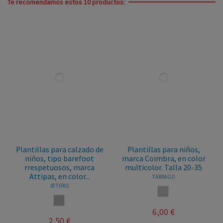
Te recomendamos estos 10 productos:
Plantillas para calzado de
Plantillas para niños,
niños, tipo barefoot
marca Coimbra, en color
rrespetuosos, marca
multicolor. Talla 20-35
Attipas, en color...
TARRAGO
ATTIPAS
NEUTRO
GRIS
6,00 €
2,50 €