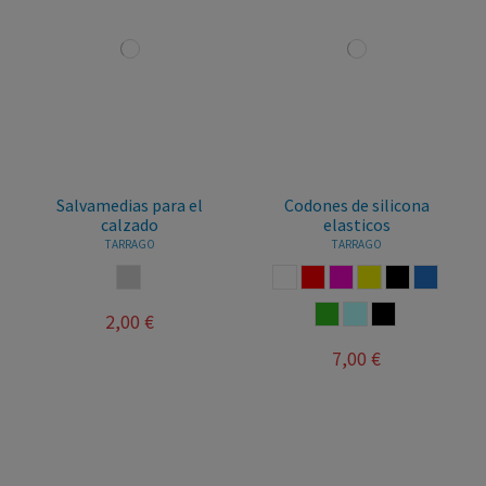
Salvamedias para el
Codones de silicona
calzado
elasticos
TARRAGO
TARRAGO
INCOLORO
BLANCO
ROJO
FUCSIA
AMARILLO
NEGRO
AZULON
VERDE
AZUL CELESTE
MULTICOLOR
2,00 €
7,00 €