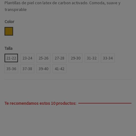
Plantillas de piel con latex de carbon activado. Comoda, suave y
transpirable
Color
CUERO
Talla
21-22
23-24
25-26
27-28
29-30
31-32
33-34
35-36
37-38
39-40
41-42
Te recomendamos estos 10 productos: