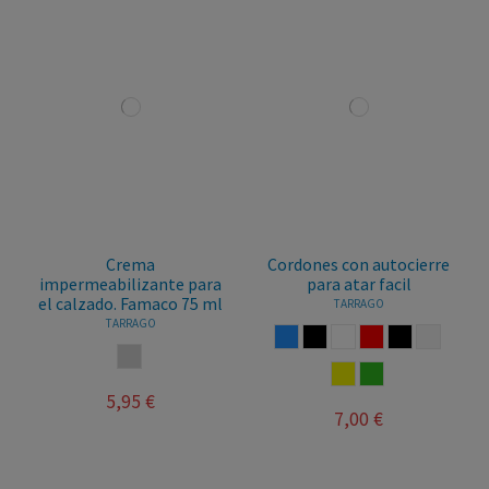
Crema
Cordones con autocierre
impermeabilizante para
para atar facil
el calzado. Famaco 75 ml
TARRAGO
TARRAGO
AZUL
NEGRO
BLANCO
ROJO
NEGRO REFLE
BLANCO 
INCOLORO
AMARILLO
VERDE
AC
5,95 €
E
7,00 €