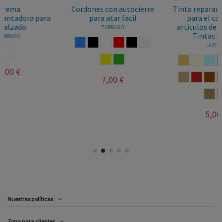
Cordones con autocierre
Tinta reparadora especial
para atar facil
para el calzado, o
articulos de piel, marca
TARRAGO
Tintas Roce,...
AZUL
NEGRO
BLANCO
ROJO
NEGRO REFLECTA
BLANCO REFLECTA
LAZITOS
AMARILLO
VERDE
ARENA
BEIGE
AZUL CELESTE
CENIZA
CIELO
COÑAC
DESIERTO
GUINDA
MADERA
PERLA
SALINAS
TEIDE
7,00 €
TERRANO
ROSA
5,00 €
Nuestras políticas
Zona para clientes