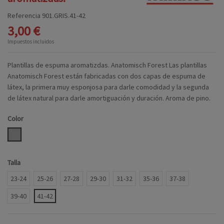
Referencia
901.GRIS.41-42
3,00 €
Impuestos incluidos
Plantillas de espuma aromatizdas. Anatomisch Forest Las plantillas
Anatomisch Forest están fabricadas con dos capas de espuma de
látex, la primera muy esponjosa para darle comodidad y la segunda
de látex natural para darle amortiguación y duración. Aroma de pino.
Color
GRIS
Talla
23-24
25-26
27-28
29-30
31-32
35-36
37-38
39-40
41-42