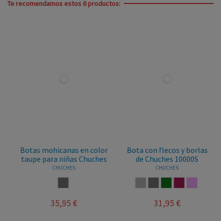
Te recomendamos estos 6 productos:
Botas mohicanas en color
Bota con flecos y borlas
taupe para niñas Chuches
de Chuches 10000S
CHUCHES
CHUCHES
TAUPE
GRIS
TAUPE
VERDE BOTELLA
BURDEOS
ROSA PALO
35,95 €
31,95 €