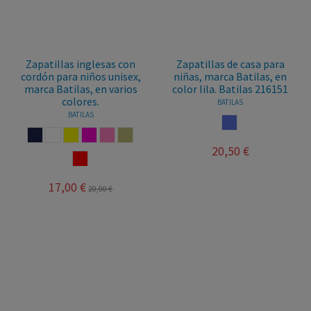
Zapatillas inglesas con
Zapatillas de casa para
cordón para niños unisex,
niñas, marca Batilas, en
marca Batilas, en varios
color lila. Batilas 216151
colores.
BATILAS
BATILAS
LILA
MARINO
BLANCO
AMARILLO
FUCSIA
ROSA
PIEDRA
20,50 €
ROJO
17,00 €
20,00 €