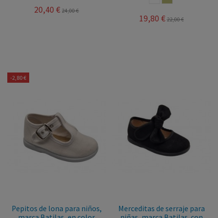
20,40 €
24,00 €
19,80 €
22,00 €
-2,80 €
Pepitos de lona para niños,
Merceditas de serraje para
marca Batilas, en color
niñas, marca Batilas. con