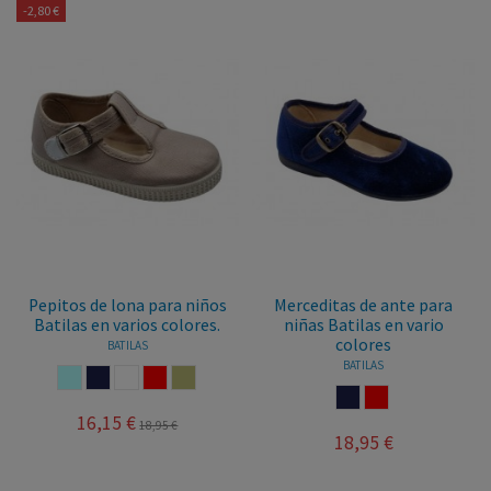
-2,80 €
Pepitos de lona para niños
Merceditas de ante para
Batilas en varios colores.
niñas Batilas en vario
colores
BATILAS
BATILAS
AZUL CELESTE
MARINO
BLANCO
ROJO
PIEDRA
MARINO
ROJO
16,15 €
18,95 €
18,95 €