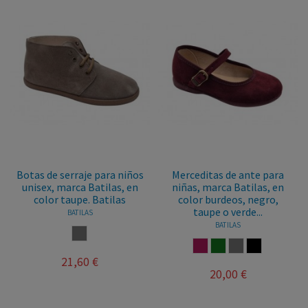
Botas de serraje para niños
Merceditas de ante para
unisex, marca Batilas, en
niñas, marca Batilas, en
color taupe. Batilas
color burdeos, negro,
taupe o verde...
BATILAS
BATILAS
TAUPE
BURDEOS
VERDE BOTELLA
TAUPE
NEGRO
21,60 €
20,00 €