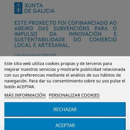
Este sitio web utiliza cookies propias y de terceros para
mejorar nuestros servicios y mostrarle publicidad relacionada
con sus preferencias mediante el análisis de sus hábitos de
© Mi Castillo Kinder Shoes S.L. Todos los derechos reservados.
navegación. Para dar su consentimiento sobre su uso pulse el
Powered by
bytefactory
botón ACEPTAR.
MÁS INFORMACIÓN
PERSONALIZAR COOKIES
RECHAZAR
ACEPTAR