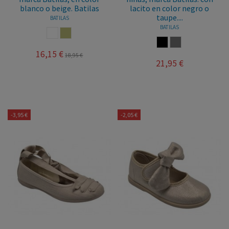
blanco o beige. Batilas
lacito en color negro o
taupe....
BATILAS
BATILAS
BLANCO
PIEDRA
NEGRO
TAUPE
16,15 €
18,95 €
21,95 €
-3,95 €
-2,05 €