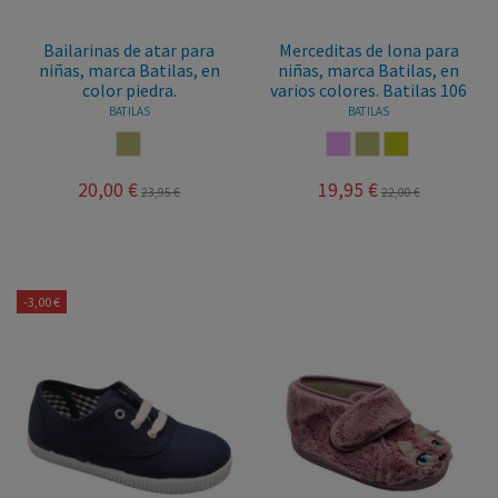
Bailarinas de atar para
Merceditas de lona para
niñas, marca Batilas, en
niñas, marca Batilas, en
color piedra.
varios colores. Batilas 106
BATILAS
BATILAS
PIEDRA
ROSA PALO
PIEDRA
ORO
20,00 €
19,95 €
23,95 €
22,00 €
-3,00 €