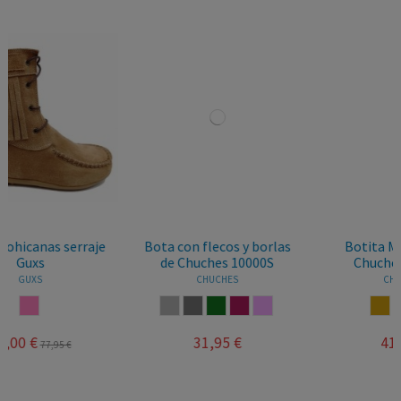
e
Bota con flecos y borlas
Botita Mohicana de
de Chuches 10000S
Chuches 91000-S
CHUCHES
CHUCHES
GRIS
TAUPE
VERDE BOTELLA
BURDEOS
ROSA PALO
CUERO
NEGRO
VISON
31,95 €
41,95 €