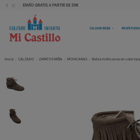
ENVÍO GRATIS A PARTIR DE 50€
CALZADO BEBE
RESPETUOS
Inicio
CALZADO
ZAPATOS NIÑA
MOHICANAS
Botas mohicanas en color tau