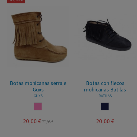
Botas mohicanas serraje
Botas con flecos
Guxs
mohicanas Batilas
GUXS
BATILAS
ROSA
MARINO
20,00 €
20,00 €
77,95 €