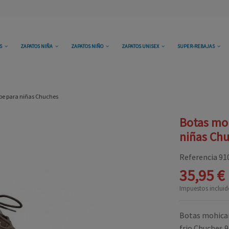
OS
ZAPATOS NIÑA
ZAPATOS NIÑO
ZAPATOS UNISEX
SUPER-REBAJAS
pe para niñas Chuches
Botas moh
niñas Ch
Referencia
91
35,95 €
Impuestos incluid
Botas mohican
frio.Chuches 