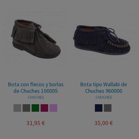
Bota con flecos y borlas
Bota tipo Wallabi de
de Chuches 10000S
Chuches 960000
CHUCHES
CHUCHES
GRIS
TAUPE
VERDE BOTELLA
BURDEOS
ROSA PALO
MARINO
TAUPE
31,95 €
35,00 €