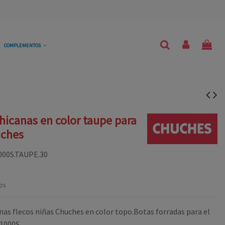
COMPLEMENTOS
icanas en color taupe para
uches
000S.TAUPE.30
os
as flecos niñas Chuches en color topo.Botas forradas para el
91000S