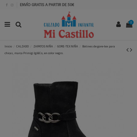
ENVÍO GRATIS A PARTIR DE 50€
0
Inicio
CALZADO
ZAPATOS NIÑA
GORE-TEX NIÑA
Botines de gore-tex para
chicas, marca Primigi Igi&Co, en color negro.