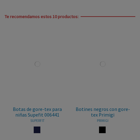
Te recomendamos estos 10 productos:
Botas de gore-tex para
Botines negros con gore-
niñas Supefit 006441
tex Primigi
SUPERFIT
PRIMIGI
MARINO
NEGRO