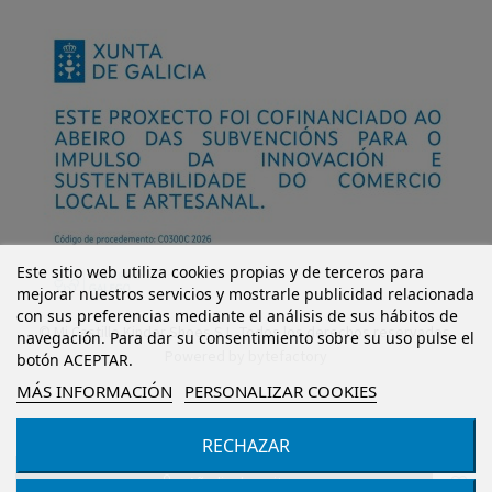
Este sitio web utiliza cookies propias y de terceros para
mejorar nuestros servicios y mostrarle publicidad relacionada
con sus preferencias mediante el análisis de sus hábitos de
© Mi Castillo Kinder Shoes S.L. Todos los derechos reservados.
navegación. Para dar su consentimiento sobre su uso pulse el
Powered by
bytefactory
botón ACEPTAR.
MÁS INFORMACIÓN
PERSONALIZAR COOKIES
RECHAZAR
Añadir al carrito