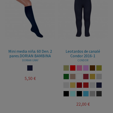
Mini media niña. 60 Den. 2
Leotardos de canalé
pares.DORIAN BAMBINA
Condor 2016-1
DORIAN GRAY
CONDOR
MARINO
PIEDRA
ROJO
ROSA
ROSA PALO
TABACO
TURRON
VERDE BOTELLA
VISON
BLANCO
BORGONA
CAMEL
ALUMINIO
5,50 €
CAVA
ARENA
GRANATE
GUINDA
LINO
MARINO
MARRON
AZUL CELESTE
NEGRO
AZUL FRANCIA
GRIS
ANTRACI
22,00 €