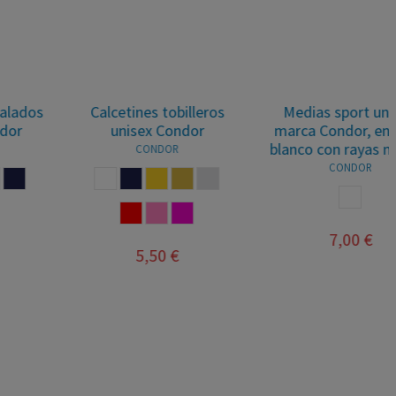
Medias sport unisex,
Calcetines barefoot para
marca Condor, en color
niños unisex, marca
blanco con rayas negras.
Condor, en color azul
francia.
CONDOR
CONDOR
BLANCO
AZUL FRANCIA
7,00 €
9,00 €