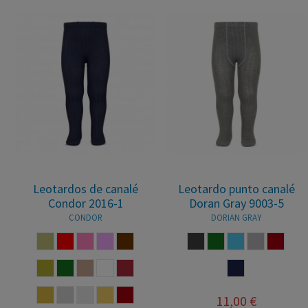
Leotardos de canalé
Leotardo punto canalé
Condor 2016-1
Doran Gray 9003-5
CONDOR
DORIAN GRAY
PIEDRA
ROJO
ROSA
ROSA PALO
TABACO
ANTRACITA
VERDE BOTELLA
AZUL FRANCIA
GRIS
GRANA
TURRON
VERDE BOTELLA
VISON
BLANCO
BORGONA
MARINO
CAMEL
ALUMINIO
CAVA
ARENA
GRANATE
11,00 €