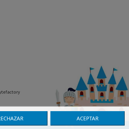
ytefactory
RECHAZAR
ACEPTAR