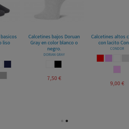
Calcetines altos calados
Calcetines tobilleros
con lacito Condor
unisex Condor
CONDOR
CONDOR
ROJO
ROSA PALO
BLANCO
LINO
MARINO
BLANCO
MARINO
CUERDA
CAMEL
LINO
ROSA EMPOLVADO
ROJO
ROSA
FUCSIA
9,00 €
5,50 €