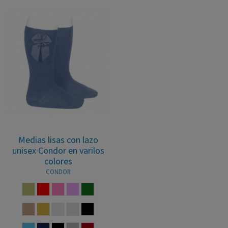
Medias lisas con lazo
unisex Condor en varilos
colores
CONDOR
TE
PIEDRA
ROJO
ROSA
ROSA PALO
VERDE BOTELLA
VISON
CAMEL
CAVA
LINO
MARRON