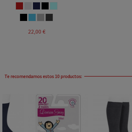
GUINDA
LINO
MARINO
MARRON
AZUL CELESTE
NEGRO
AZUL FRANCIA
GRIS
ANTRACITA
22,00 €
Te recomendamos estos 10 productos: