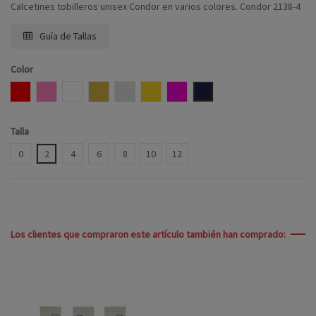
Calcetines tobilleros unisex Condor en varios colores. Condor 2138-4
Guía de Tallas
Color
ROJO
ROSA
BLANCO
CAMEL
LINO
CUERDA
FUCSIA
MARINO
Talla
0
2
4
6
8
10
12
Los clientes que compraron este artículo también han comprado: