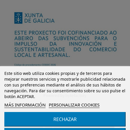
Este sitio web utiliza cookies propias y de terceros para
mejorar nuestros servicios y mostrarle publicidad relacionada
con sus preferencias mediante el análisis de sus hábitos de
© Mi Castillo Kinder Shoes S.L. Todos los derechos reservados.
navegación. Para dar su consentimiento sobre su uso pulse el
Powered by
bytefactory
botón ACEPTAR.
MÁS INFORMACIÓN
PERSONALIZAR COOKIES
RECHAZAR
Añadir al carrito