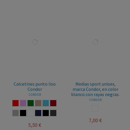
Calcetines punto liso
Medias sport unisex,
Condor
marca Condor, en color
blanco con rayas negras.
CONDOR
CONDOR
ROJO
ROSA PALO
VERDE BOTELLA
VISON
AZUL FRANCIA
GRANATE
BLANCO
GRIS
MARRON
BLANCO
MARINO
NEGRO
ANTRACITA
7,00 €
5,50 €