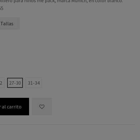
illero para niños me pack, marca Munich, en color blanco.
65
 Tallas
2
27-30
31-34
 al carrito