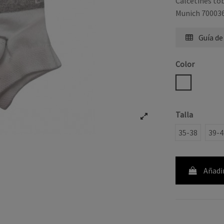
Calcetines tob
Munich 70003
Guía de
Color
BLANCO
Talla
35-38
39-4
Añadir