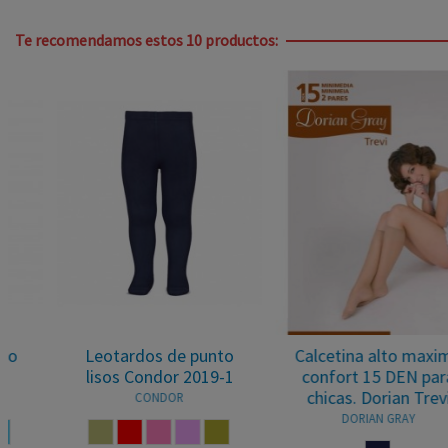
Te recomendamos estos 10 productos:
Leotardos de punto
Calcetina alto maximo
lisos Condor 2019-1
confort 15 DEN para
chicas. Dorian Trevi
CONDOR
DORIAN GRAY
LA
 FRANCIA
PIEDRA
ROJO
ROSA
ROSA PALO
TURRON