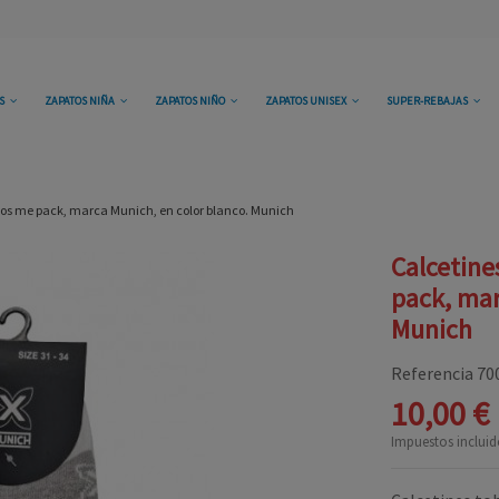
OS
ZAPATOS NIÑA
ZAPATOS NIÑO
ZAPATOS UNISEX
SUPER-REBAJAS
iños me pack, marca Munich, en color blanco. Munich
Calcetine
pack, mar
Munich
Referencia
70
10,00 €
Impuestos incluid