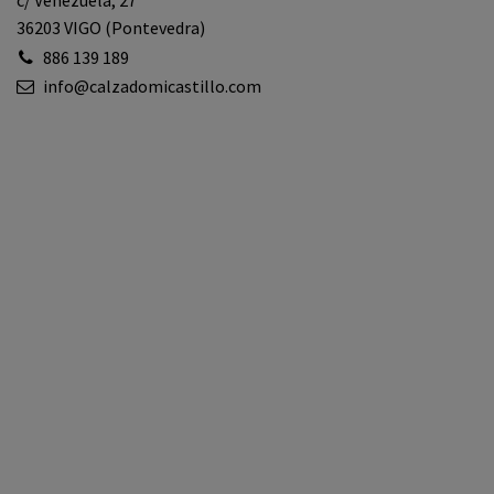
c/ Venezuela, 27
36203 VIGO (Pontevedra)
886 139 189
info@calzadomicastillo.com