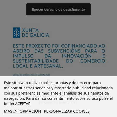
Ejercer derecho de desistimiento
Este sitio web utiliza cookies propias y de terceros para
mejorar nuestros servicios y mostrarle publicidad relacionada
con sus preferencias mediante el análisis de sus hábitos de
© Mi Castillo Kinder Shoes S.L. Todos los derechos reservados.
navegación. Para dar su consentimiento sobre su uso pulse el
Powered by
bytefactory
botón ACEPTAR.
MÁS INFORMACIÓN
PERSONALIZAR COOKIES