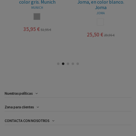
color gris. Munich
Joma, en color blanco.
Joma
MUNICH
JOMA
GRIS
BLANCO
35,95 €
51,95 €
25,50 €
29,95 €
Nuestras políticas
Zona para clientes
CONTACTA CON NOSOTROS