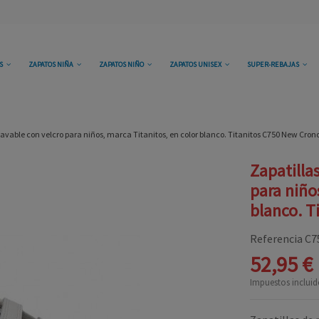
OS
ZAPATOS NIÑA
ZAPATOS NIÑO
ZAPATOS UNISEX
SUPER-REBAJAS
 lavable con velcro para niños, marca Titanitos, en color blanco. Titanitos C750 New Cron
Zapatillas
para niño
blanco. T
Referencia
C7
52,95 €
Impuestos incluid