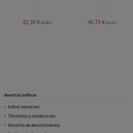
A
BLANCO
BLANCO
32,30 €
46,75 €
38,00 €
55,00 €
Nuestras políticas
Sobre nosotros
Términos y condiciones
Derecho de desistimiento