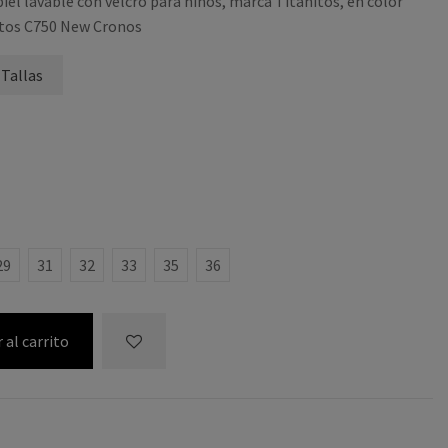
piel lavable con velcro para niños, marca Titanitos, en color
itos C750 New Cronos
 Tallas
29
31
32
33
35
36
 al carrito