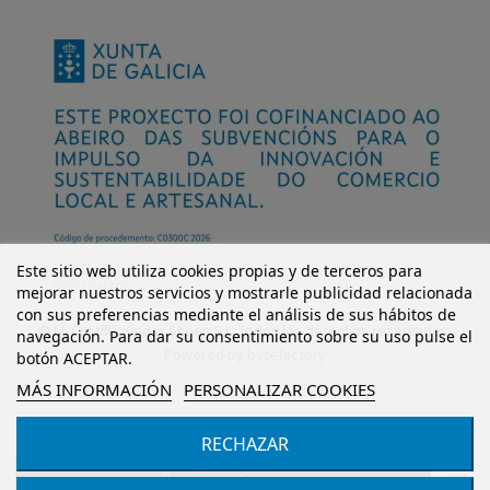
Este sitio web utiliza cookies propias y de terceros para
mejorar nuestros servicios y mostrarle publicidad relacionada
con sus preferencias mediante el análisis de sus hábitos de
© Mi Castillo Kinder Shoes S.L. Todos los derechos reservados.
navegación. Para dar su consentimiento sobre su uso pulse el
Powered by
bytefactory
botón ACEPTAR.
MÁS INFORMACIÓN
PERSONALIZAR COOKIES
RECHAZAR
Añadir al carrito