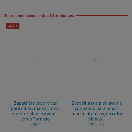
Te recomendamos estos 10 productos:
-4,90 €
Zapatillas deportivas
Zapatillas de piel lavable
para niñas, marca Joma,
con velcro para niños,
en color blanco y verde.
marca Titanitos, en color
Joma Tornado
blanco....
JOMA
TITANITOS