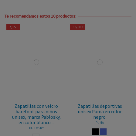
Te recomendamos estos 10 productos:
-7,15 €
-16,00 €
Zapatillas con velcro
Zapatillas deportivas
barefoot para niños
unisex Puma en color
unisex, marca Pablosky,
negro.
en color blanco....
PUMA
PABLOSKY
NEGRO
LILA