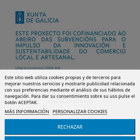
Este sitio web utiliza cookies propias y de terceros para
mejorar nuestros servicios y mostrarle publicidad relacionada
con sus preferencias mediante el análisis de sus hábitos de
© Mi Castillo Kinder Shoes S.L. Todos los derechos reservados.
navegación. Para dar su consentimiento sobre su uso pulse el
Powered by
bytefactory
botón ACEPTAR.
MÁS INFORMACIÓN
PERSONALIZAR COOKIES
RECHAZAR
Añadir al carrito