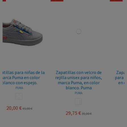
 la
Zapatillas con velcro de
Zapatillasa deportivas
rejilla unisex para niños,
para niños, marca Geox,
marca Puma, en color
en color negro. Geox
blanco. Puma
GEOX
PUMA
NEGRO
BLANCO
46,75 €
54,95 €
29,75 €
35,00 €