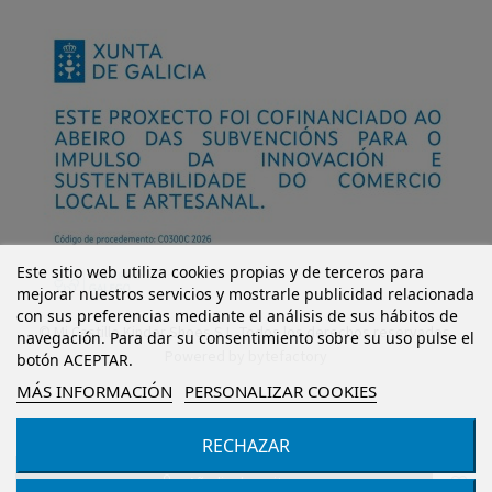
Este sitio web utiliza cookies propias y de terceros para
mejorar nuestros servicios y mostrarle publicidad relacionada
con sus preferencias mediante el análisis de sus hábitos de
© Mi Castillo Kinder Shoes S.L. Todos los derechos reservados.
navegación. Para dar su consentimiento sobre su uso pulse el
Powered by
bytefactory
botón ACEPTAR.
MÁS INFORMACIÓN
PERSONALIZAR COOKIES
RECHAZAR
Añadir al carrito