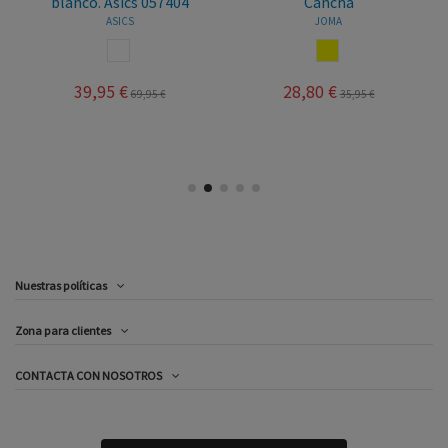
blanco. Asics 057404
Cancha
ASICS
JOMA
BLANCO
AMARILLO
39,95 €
28,80 €
69,95 €
35,95 €
Nuestras políticas
Zona para clientes
CONTACTA CON NOSOTROS