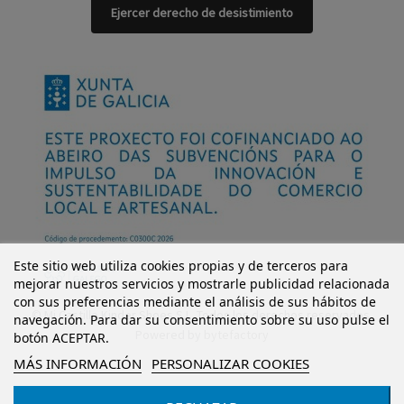
Ejercer derecho de desistimiento
Este sitio web utiliza cookies propias y de terceros para
mejorar nuestros servicios y mostrarle publicidad relacionada
con sus preferencias mediante el análisis de sus hábitos de
© Mi Castillo Kinder Shoes S.L. Todos los derechos reservados.
navegación. Para dar su consentimiento sobre su uso pulse el
Powered by
bytefactory
botón ACEPTAR.
MÁS INFORMACIÓN
PERSONALIZAR COOKIES