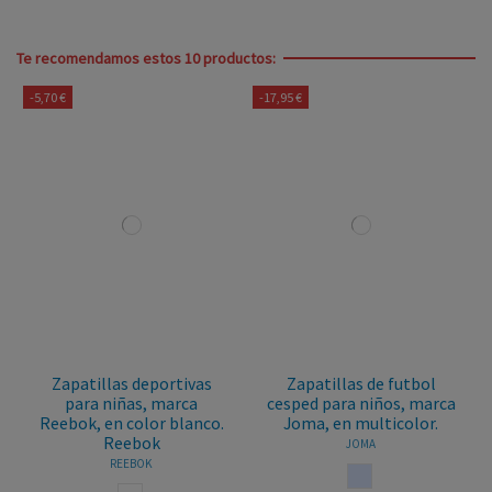
Te recomendamos estos 10 productos:
-5,70 €
-17,95 €
Zapatillas deportivas
Zapatillas de futbol
para niñas, marca
cesped para niños, marca
Reebok, en color blanco.
Joma, en multicolor.
Reebok
JOMA
REEBOK
MULTICOLOR