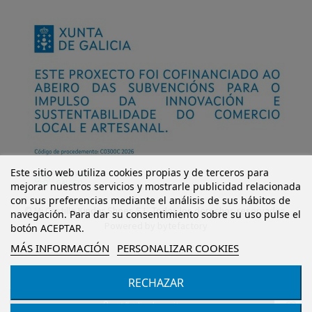
Este sitio web utiliza cookies propias y de terceros para
mejorar nuestros servicios y mostrarle publicidad relacionada
con sus preferencias mediante el análisis de sus hábitos de
© Mi Castillo Kinder Shoes S.L. Todos los derechos reservados.
navegación. Para dar su consentimiento sobre su uso pulse el
Powered by
bytefactory
botón ACEPTAR.
MÁS INFORMACIÓN
PERSONALIZAR COOKIES
RECHAZAR
Añadir al carrito